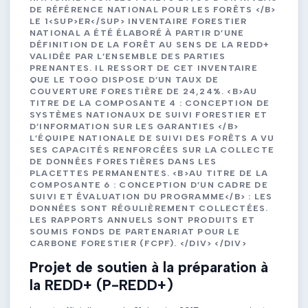
DE RÉFÉRENCE NATIONAL POUR LES FORÊTS </B>
LE 1<SUP>ER</SUP> INVENTAIRE FORESTIER
NATIONAL A ÉTÉ ÉLABORÉ À PARTIR D’UNE
DÉFINITION DE LA FORÊT AU SENS DE LA REDD+
VALIDÉE PAR L’ENSEMBLE DES PARTIES
PRENANTES. IL RESSORT DE CET INVENTAIRE
QUE LE TOGO DISPOSE D’UN TAUX DE
COUVERTURE FORESTIÈRE DE 24,24%. <B>AU
TITRE DE LA COMPOSANTE 4 : CONCEPTION DE
SYSTÈMES NATIONAUX DE SUIVI FORESTIER ET
D’INFORMATION SUR LES GARANTIES </B>
L’ÉQUIPE NATIONALE DE SUIVI DES FORÊTS A VU
SES CAPACITÉS RENFORCÉES SUR LA COLLECTE
DE DONNÉES FORESTIÈRES DANS LES
PLACETTES PERMANENTES. <B>AU TITRE DE LA
COMPOSANTE 6 : CONCEPTION D’UN CADRE DE
SUIVI ET ÉVALUATION DU PROGRAMME</B> : LES
DONNÉES SONT RÉGULIÈREMENT COLLECTÉES.
LES RAPPORTS ANNUELS SONT PRODUITS ET
SOUMIS FONDS DE PARTENARIAT POUR LE
CARBONE FORESTIER (FCPF). </DIV> </DIV>
Projet de soutien à la préparation à
la REDD+ (P-REDD+)