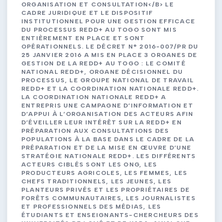
ORGANISATION ET CONSULTATION</B> LE
CADRE JURIDIQUE ET LE DISPOSITIF
INSTITUTIONNEL POUR UNE GESTION EFFICACE
DU PROCESSUS REDD+ AU TOGO SONT MIS
ENTIÈREMENT EN PLACE ET SONT
OPÉRATIONNELS. LE DÉCRET N° 2016-007/PR DU
25 JANVIER 2016 A MIS EN PLACE 3 ORGANES DE
GESTION DE LA REDD+ AU TOGO : LE COMITÉ
NATIONAL REDD+, ORGANE DÉCISIONNEL DU
PROCESSUS, LE GROUPE NATIONAL DE TRAVAIL
REDD+ ET LA COORDINATION NATIONALE REDD+.
LA COORDINATION NATIONALE REDD+ A
ENTREPRIS UNE CAMPAGNE D’INFORMATION ET
D’APPUI À L’ORGANISATION DES ACTEURS AFIN
D’ÉVEILLER LEUR INTÉRÊT SUR LA REDD+ EN
PRÉPARATION AUX CONSULTATIONS DES
POPULATIONS À LA BASE DANS LE CADRE DE LA
PRÉPARATION ET DE LA MISE EN ŒUVRE D’UNE
STRATÉGIE NATIONALE REDD+. LES DIFFÉRENTS
ACTEURS CIBLÉS SONT LES ONG, LES
PRODUCTEURS AGRICOLES, LES FEMMES, LES
CHEFS TRADITIONNELS, LES JEUNES, LES
PLANTEURS PRIVÉS ET LES PROPRIÉTAIRES DE
FORÊTS COMMUNAUTAIRES, LES JOURNALISTES
ET PROFESSIONNELS DES MÉDIAS, LES
ÉTUDIANTS ET ENSEIGNANTS-CHERCHEURS DES