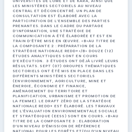
UNIVERSITÉS DE LOMÉ ET DE KARA, AINSI QUE
LES MINISTÈRES SECTORIELS AU NIVEAU
CENTRAL ET DÉCONCENTRÉ. UN PLAN DE
CONSULTATION EST ÉLABORÉ AVEC LA
PARTICIPATION DE L’ENSEMBLE DES PARTIES
PRENANTES. DANS LE CADRE DU PARTAGE
D’INFORMATION, UNE STRATÉGIE DE
COMMUNICATION A ÉTÉ ÉLABORÉE ET EST EN
TRAIN D’ÊTRE MISE EN ŒUVRE. <B>AU TITRE DE
LA COMPOSANTE 2 : PRÉPARATION DE LA
STRATÉGIE NATIONALE REDD+</B> DOUZE (12)
ÉTUDES ANALYTIQUES SONT EN COURS
D’EXÉCUTION. 3 ÉTUDES ONT DÉJÀ LIVRÉ LEURS
RÉSULTATS. SEPT (07) GROUPES THÉMATIQUES
SECTORIELS ONT ÉTÉ MIS EN PLACE DANS LES
DIFFÉRENTS MINISTÈRES SECTORIELS
(ENVIRONNEMENT, AGRICULTURE, MINE ET
ÉNERGIE, ÉCONOMIE ET FINANCE,
AMÉNAGEMENT DU TERRITOIRE ET
PLANIFICATION, URBANISME ET PROMOTION DE
LA FEMME). LE DRAFT ZÉRO DE LA STRATÉGIE
NATIONALE REDD+ EST ÉLABORÉ. LES TRAVAUX
DE L'ÉVALUATION ENVIRONNEMENTALE SOCIALE
ET STRATÉGIQUE (EESS) SONT EN COURS. <B>AU
TITRE DE LA COMPOSANTE 3 : ELABORATION
D’UN NIVEAU D’ÉMISSION DE RÉFÉRENCE
NATIONAL POUR LES FORÊTS ET/OU D’UN NIVEAU