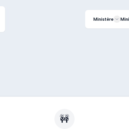
Ministère
Min
🚧