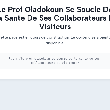
Le Prof Oladokoun Se Soucie D
a Sante De Ses Collaborateurs 
Visiteurs
ette page est en cours de construction. Le contenu sera bient
disponible.
Path:
/le-prof-oladokoun-se-soucie-de-la-sante-de-ses-
collaborateurs-et-visiteurs/