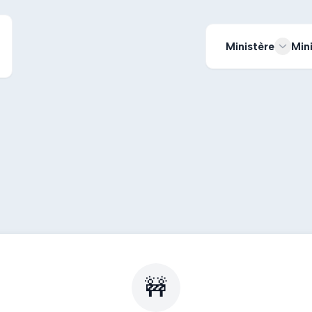
Ministère
Min
🚧