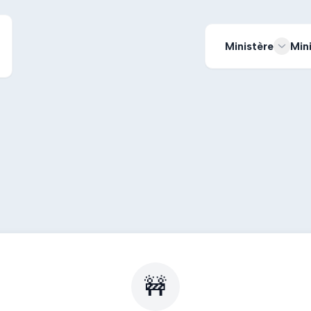
Ministère
Min
🚧