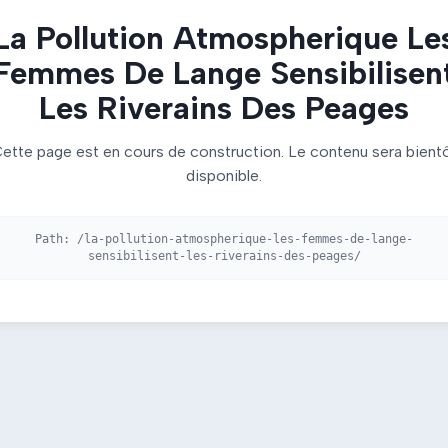
La Pollution Atmospherique Le
Femmes De Lange Sensibilisen
Les Riverains Des Peages
ette page est en cours de construction. Le contenu sera bient
disponible.
Path:
/la-pollution-atmospherique-les-femmes-de-lange-
sensibilisent-les-riverains-des-peages/