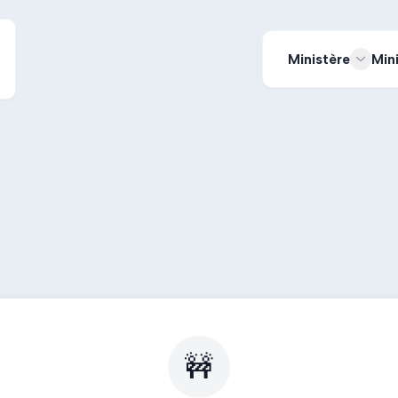
Ministère
Min
🚧